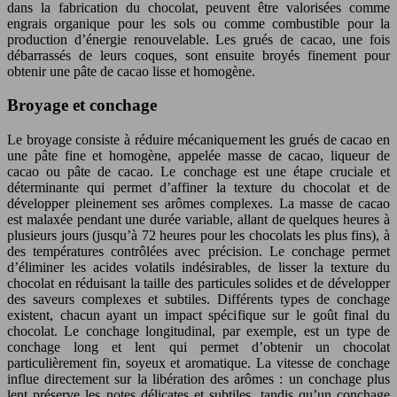
dans la fabrication du chocolat, peuvent être valorisées comme
engrais organique pour les sols ou comme combustible pour la
production d’énergie renouvelable. Les grués de cacao, une fois
débarrassés de leurs coques, sont ensuite broyés finement pour
obtenir une pâte de cacao lisse et homogène.
Broyage et conchage
Le broyage consiste à réduire mécaniquement les grués de cacao en
une pâte fine et homogène, appelée masse de cacao, liqueur de
cacao ou pâte de cacao. Le conchage est une étape cruciale et
déterminante qui permet d’affiner la texture du chocolat et de
développer pleinement ses arômes complexes. La masse de cacao
est malaxée pendant une durée variable, allant de quelques heures à
plusieurs jours (jusqu’à 72 heures pour les chocolats les plus fins), à
des températures contrôlées avec précision. Le conchage permet
d’éliminer les acides volatils indésirables, de lisser la texture du
chocolat en réduisant la taille des particules solides et de développer
des saveurs complexes et subtiles. Différents types de conchage
existent, chacun ayant un impact spécifique sur le goût final du
chocolat. Le conchage longitudinal, par exemple, est un type de
conchage long et lent qui permet d’obtenir un chocolat
particulièrement fin, soyeux et aromatique. La vitesse de conchage
influe directement sur la libération des arômes : un conchage plus
lent préserve les notes délicates et subtiles, tandis qu’un conchage