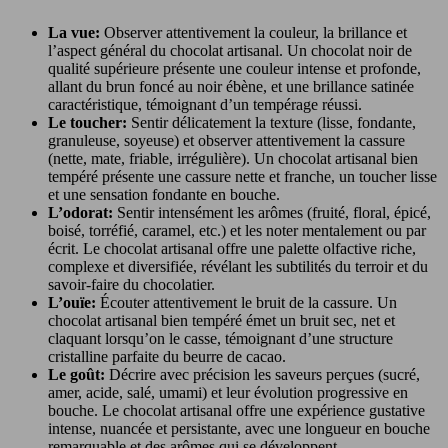
La vue:
Observer attentivement la couleur, la brillance et
l’aspect général du chocolat artisanal. Un chocolat noir de
qualité supérieure présente une couleur intense et profonde,
allant du brun foncé au noir ébène, et une brillance satinée
caractéristique, témoignant d’un tempérage réussi.
Le toucher:
Sentir délicatement la texture (lisse, fondante,
granuleuse, soyeuse) et observer attentivement la cassure
(nette, mate, friable, irrégulière). Un chocolat artisanal bien
tempéré présente une cassure nette et franche, un toucher lisse
et une sensation fondante en bouche.
L’odorat:
Sentir intensément les arômes (fruité, floral, épicé,
boisé, torréfié, caramel, etc.) et les noter mentalement ou par
écrit. Le chocolat artisanal offre une palette olfactive riche,
complexe et diversifiée, révélant les subtilités du terroir et du
savoir-faire du chocolatier.
L’ouïe:
Écouter attentivement le bruit de la cassure. Un
chocolat artisanal bien tempéré émet un bruit sec, net et
claquant lorsqu’on le casse, témoignant d’une structure
cristalline parfaite du beurre de cacao.
Le goût:
Décrire avec précision les saveurs perçues (sucré,
amer, acide, salé, umami) et leur évolution progressive en
bouche. Le chocolat artisanal offre une expérience gustative
intense, nuancée et persistante, avec une longueur en bouche
remarquable et des arômes qui se développent