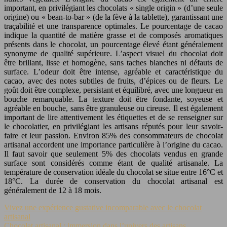
important, en privilégiant les chocolats « single origin » (d’une seule
origine) ou « bean-to-bar » (de la fève à la tablette), garantissant une
traçabilité et une transparence optimales. Le pourcentage de cacao
indique la quantité de matière grasse et de composés aromatiques
présents dans le chocolat, un pourcentage élevé étant généralement
synonyme de qualité supérieure. L’aspect visuel du chocolat doit
être brillant, lisse et homogène, sans taches blanches ni défauts de
surface. L’odeur doit être intense, agréable et caractéristique du
cacao, avec des notes subtiles de fruits, d’épices ou de fleurs. Le
goût doit être complexe, persistant et équilibré, avec une longueur en
bouche remarquable. La texture doit être fondante, soyeuse et
agréable en bouche, sans être granuleuse ou cireuse. Il est également
important de lire attentivement les étiquettes et de se renseigner sur
le chocolatier, en privilégiant les artisans réputés pour leur savoir-
faire et leur passion. Environ 85% des consommateurs de chocolat
artisanal accordent une importance particulière à l’origine du cacao.
Il faut savoir que seulement 5% des chocolats vendus en grande
surface sont considérés comme étant de qualité artisanale. La
température de conservation idéale du chocolat se situe entre 16°C et
18°C. La durée de conservation du chocolat artisanal est
généralement de 12 à 18 mois.
Vivez une expérience gustative incomparable avec le chocolat
artisanal
Chocolat artisanal : immersion dans l’univers des artisans