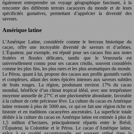
également entreprendre un voyage géographique fascinant, à la
rencontre des différents terroirs cacaoyers du monde et de leurs
spécificités gustatives, permettant d’apprécier la diversité des
saveurs.
Amérique latine
L’Amérique Latine, considérée comme le berceau historique du
cacao, offre une incroyable diversité de saveurs et d’arômes.
L’Équateur, par exemple, est réputé pour ses cacaos fins aux notes
fruitées et florales délicates, tandis que le Venezuela est
universellement connu pour ses cacaos criollo, souvent considérés
comme les plus fins, les plus rares et les plus aromatiques du monde.
Le Pérou, quant à lui, propose des cacaos aux profils gustatifs variés
et complexes, allant des notes épicées intenses aux saveurs subtiles
de fruits rouges. La région, produisant environ 17% du cacao
mondial, bénéficie d’un climat tropical idéal, avec une température
moyenne annuelle de 27°C et une pluviométrie abondante, favorable
à la culture de cette précieuse fève. La culture du cacao en Amérique
latine remonte à plus de 5000 ans, ce qui en fait une région riche en
histoire et en traditions cacaoyères ancestrales. La superficie totale
dédiée à la culture du cacao en Amérique latine est estimée à plus de
1,5 million d’hectares, principalement répartis entre le Brésil,
l’Équateur, la Colombie et le Pérou. Le cacao d’Amérique latine,
grâce à sa qualité exceptionnelle, est souvent utilisé dans la