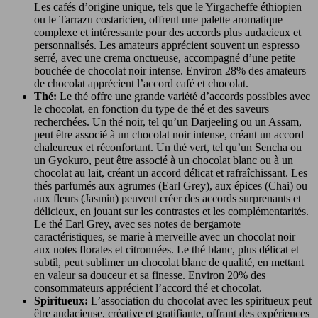
Les cafés d’origine unique, tels que le Yirgacheffe éthiopien
ou le Tarrazu costaricien, offrent une palette aromatique
complexe et intéressante pour des accords plus audacieux et
personnalisés. Les amateurs apprécient souvent un espresso
serré, avec une crema onctueuse, accompagné d’une petite
bouchée de chocolat noir intense. Environ 28% des amateurs
de chocolat apprécient l’accord café et chocolat.
Thé:
Le thé offre une grande variété d’accords possibles avec
le chocolat, en fonction du type de thé et des saveurs
recherchées. Un thé noir, tel qu’un Darjeeling ou un Assam,
peut être associé à un chocolat noir intense, créant un accord
chaleureux et réconfortant. Un thé vert, tel qu’un Sencha ou
un Gyokuro, peut être associé à un chocolat blanc ou à un
chocolat au lait, créant un accord délicat et rafraîchissant. Les
thés parfumés aux agrumes (Earl Grey), aux épices (Chai) ou
aux fleurs (Jasmin) peuvent créer des accords surprenants et
délicieux, en jouant sur les contrastes et les complémentarités.
Le thé Earl Grey, avec ses notes de bergamote
caractéristiques, se marie à merveille avec un chocolat noir
aux notes florales et citronnées. Le thé blanc, plus délicat et
subtil, peut sublimer un chocolat blanc de qualité, en mettant
en valeur sa douceur et sa finesse. Environ 20% des
consommateurs apprécient l’accord thé et chocolat.
Spiritueux:
L’association du chocolat avec les spiritueux peut
être audacieuse, créative et gratifiante, offrant des expériences