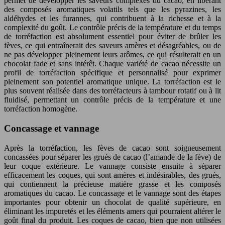
permet de développer les saveurs complexes du cacao, en libérant
des composés aromatiques volatils tels que les pyrazines, les
aldéhydes et les furannes, qui contribuent à la richesse et à la
complexité du goût. Le contrôle précis de la température et du temps
de torréfaction est absolument essentiel pour éviter de brûler les
fèves, ce qui entraînerait des saveurs amères et désagréables, ou de
ne pas développer pleinement leurs arômes, ce qui résulterait en un
chocolat fade et sans intérêt. Chaque variété de cacao nécessite un
profil de torréfaction spécifique et personnalisé pour exprimer
pleinement son potentiel aromatique unique. La torréfaction est le
plus souvent réalisée dans des torréfacteurs à tambour rotatif ou à lit
fluidisé, permettant un contrôle précis de la température et une
torréfaction homogène.
Concassage et vannage
Après la torréfaction, les fèves de cacao sont soigneusement
concassées pour séparer les grués de cacao (l’amande de la fève) de
leur coque extérieure. Le vannage consiste ensuite à séparer
efficacement les coques, qui sont amères et indésirables, des grués,
qui contiennent la précieuse matière grasse et les composés
aromatiques du cacao. Le concassage et le vannage sont des étapes
importantes pour obtenir un chocolat de qualité supérieure, en
éliminant les impuretés et les éléments amers qui pourraient altérer le
goût final du produit. Les coques de cacao, bien que non utilisées