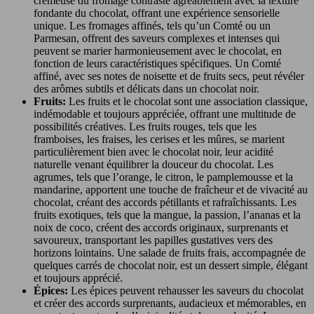
crémeuse du fromage contraste agréablement avec la texture
fondante du chocolat, offrant une expérience sensorielle
unique. Les fromages affinés, tels qu’un Comté ou un
Parmesan, offrent des saveurs complexes et intenses qui
peuvent se marier harmonieusement avec le chocolat, en
fonction de leurs caractéristiques spécifiques. Un Comté
affiné, avec ses notes de noisette et de fruits secs, peut révéler
des arômes subtils et délicats dans un chocolat noir.
Fruits:
Les fruits et le chocolat sont une association classique,
indémodable et toujours appréciée, offrant une multitude de
possibilités créatives. Les fruits rouges, tels que les
framboises, les fraises, les cerises et les mûres, se marient
particulièrement bien avec le chocolat noir, leur acidité
naturelle venant équilibrer la douceur du chocolat. Les
agrumes, tels que l’orange, le citron, le pamplemousse et la
mandarine, apportent une touche de fraîcheur et de vivacité au
chocolat, créant des accords pétillants et rafraîchissants. Les
fruits exotiques, tels que la mangue, la passion, l’ananas et la
noix de coco, créent des accords originaux, surprenants et
savoureux, transportant les papilles gustatives vers des
horizons lointains. Une salade de fruits frais, accompagnée de
quelques carrés de chocolat noir, est un dessert simple, élégant
et toujours apprécié.
Épices:
Les épices peuvent rehausser les saveurs du chocolat
et créer des accords surprenants, audacieux et mémorables, en