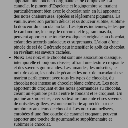
apportant une touche d’originalité et de complexité. La
cannelle, le piment d’Espelette et le gingembre se marient
particulièrement bien avec le chocolat noir, en lui apportant
des notes chaleureuses, épicées et légèrement piquantes. La
vanille, avec son parfum délicat et sa douceur subtile, sublime
la douceur du chocolat au lait. Les épices indiennes, telles que
le cardamome, le curry, le curcuma et le garam masala,
peuvent apporter une touche exotique et originale au chocolat,
créant des accords audacieux et surprenants. L’ajout d’une
pincée de sel de Guérande peut intensifier le goût du chocolat,
en révélant ses saveurs cachées.
Noix:
Les noix et le chocolat sont une association classique,
intemporelle et toujours réussie, offrant une texture croquante
et des saveurs gourmandes. Les amandes, les noisettes, les
noix de cajou, les noix de pécan et les noix de macadamia se
marient parfaitement avec tous les types de chocolat, du
chocolat noir intense au chocolat blanc crémeux. Les noix
apportent du croquant et des notes gourmandes au chocolat,
créant un équilibre parfait entre le fondant et le croquant. Un
praliné aux noisettes, avec sa texture fondante et ses saveurs
de noisettes grillées, est une confiserie appréciée par de
nombreux amateurs de chocolat. Les noix caramélisées,
enrobées d’une fine couche de caramel croquant, peuvent
apporter une touche de gourmandise supplémentaire et
sublimer le chocolat.