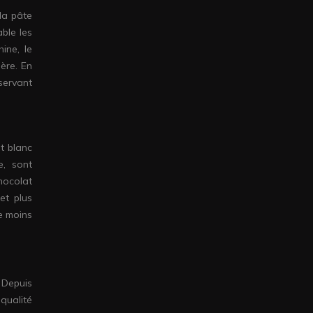
la pâte
able les
ine, le
ère. En
servant
t blanc
e, sont
hocolat
et plus
e moins
 Depuis
qualité