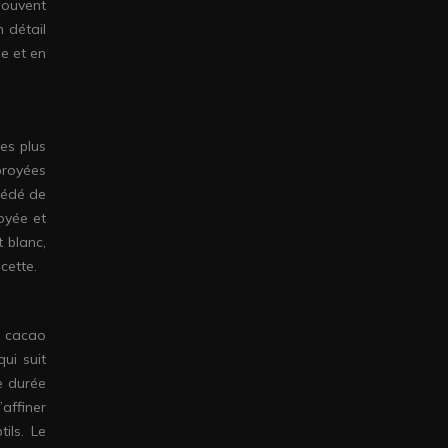
souvent
 détail
ue et en
es plus
broyées
cédé de
oyée et
t blanc,
cette.
e cacao
qui suit
e durée
’affiner
ils. Le