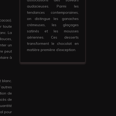
associations des saveurs
audacieuses. Parmi les
tendances contemporaines,
on distingue les ganaches
cacao).
crémeuses, les glaçages
r toute
satinés et les mousses
lanc. La
aériennes. Ces desserts
douces,
transforment le chocolat en
nter un
matière première d’exception.
re peut
taire à
 blanc.
d’autres
ation de
excès de
uantité
ial pour