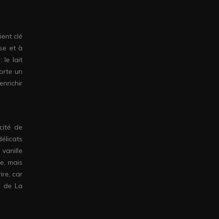
ient clé
se et à
 le lait
orte un
nrichir
cité de
élicats
 vanille
xe, mais
ire, car
le de La