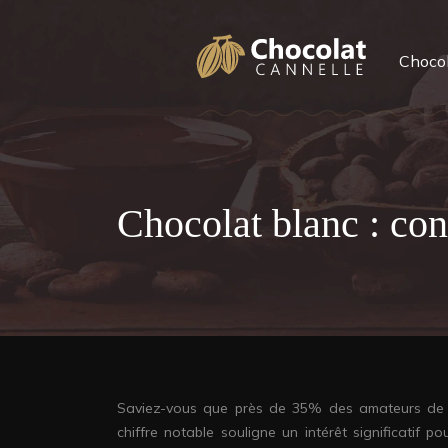
Chocol
Chocolat blanc : con
Saviez-vous que près de 35% des amateurs de c
chiffre notable souligne un intérêt significatif p