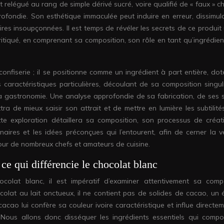
 relégué au rang de simple dérivé sucré, voire qualifié de « faux » c
rofondie. Son esthétique immaculée peut induire en erreur, dissimul
ires insoupçonnées. Il est temps de révéler les secrets de ce produit
itiqué, en comprenant sa composition, son rôle en tant qu’ingrédient
onfiserie ; il se positionne comme un ingrédient à part entière, dot
es caractéristiques particulières, découlant de sa composition singuli
 la gastronomie. Une analyse approfondie de sa fabrication, de ses 
tra de mieux saisir son attrait et de mettre en lumière les subtilité
te exploration détaillera sa composition, son processus de créati
inaires et les idées préconçues qui l’entourent, afin de cerner la v
 pour de nombreux chefs et amateurs de cuisine.
e qui différencie le chocolat blanc
hocolat blanc, il est impératif d’examiner attentivement sa compo
colat au lait onctueux, il ne contient pas de solides de cacao, un 
cacao lui confère sa couleur ivoire caractéristique et influe directe
. Nous allons donc disséquer les ingrédients essentiels qui compo