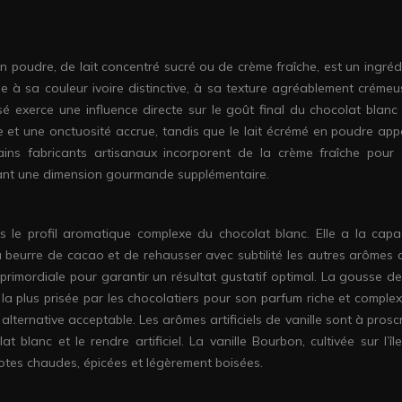
 en poudre, de lait concentré sucré ou de crème fraîche, est un ingréd
ue à sa couleur ivoire distinctive, à sa texture agréablement crémeu
isé exerce une influence directe sur le goût final du chocolat blanc :
e et une onctuosité accrue, tandis que le lait écrémé en poudre app
ains fabricants artisanaux incorporent de la crème fraîche pour e
rant une dimension gourmande supplémentaire.
s le profil aromatique complexe du chocolat blanc. Elle a la capa
beurre de cacao et de rehausser avec subtilité les autres arômes d
c primordiale pour garantir un résultat gustatif optimal. La gousse de
st la plus prisée par les chocolatiers pour son parfum riche et comple
 alternative acceptable. Les arômes artificiels de vanille sont à proscr
t blanc et le rendre artificiel. La vanille Bourbon, cultivée sur l’î
notes chaudes, épicées et légèrement boisées.