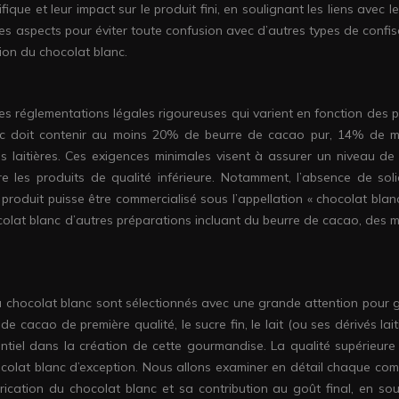
ique et leur impact sur le produit fini, en soulignant les liens avec l
ces aspects pour éviter toute confusion avec d’autres types de confis
ion du chocolat blanc.
s réglementations légales rigoureuses qui varient en fonction des p
nc doit contenir au moins 20% de beurre de cacao pur, 14% de m
s laitières. Ces exigences minimales visent à assurer un niveau de 
 les produits de qualité inférieure. Notamment, l’absence de sol
roduit puisse être commercialisé sous l’appellation « chocolat blanc
colat blanc d’autres préparations incluant du beurre de cacao, des m
u chocolat blanc sont sélectionnés avec une grande attention pour g
e cacao de première qualité, le sucre fin, le lait (ou ses dérivés laiti
ssentiel dans la création de cette gourmandise. La qualité supérieur
colat blanc d’exception. Nous allons examiner en détail chaque co
ication du chocolat blanc et sa contribution au goût final, en sou