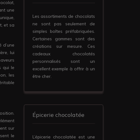
hocolat,
ant une
Les assortiments de chocolats
 unique,
ne sont pas seulement de
, et sa
simples boîtes préfabriquées.
Certaines gammes sont des
é d’une
créations sur mesure. Ces
ère, lui
cadeaux chocolatés
saveurs
personnalisés sont un
s qui le
excellent exemple à offrir à un
on, les
être cher.
éritable
sition.
Épicerie chocolatée
élément
ment sur
sent le
L’épicerie chocolatée est une