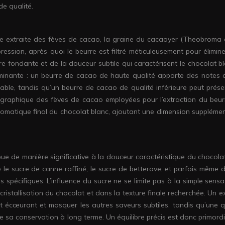
de qualité.
le extraite des fèves de cacao, la graine du cacaoyer (Theobroma 
ession, après quoi le beurre est filtré méticuleusement pour élimine
ture fondante et de la douceur subtile qui caractérisent le chocolat b
rminante : un beurre de cacao de haute qualité apporte des notes 
le, tandis qu’un beurre de cacao de qualité inférieure peut prése
éographique des fèves de cacao employées pour l’extraction du beur
aromatique final du chocolat blanc, ajoutant une dimension supplémen
ue de manière significative à la douceur caractéristique du chocolat
ve le sucre de canne raffiné, le sucre de betterave, et parfois même 
s spécifiques. L’influence du sucre ne se limite pas à la simple sens
 cristallisation du chocolat et dans la texture finale recherchée. Un 
t écœurant et masquer les autres saveurs subtiles, tandis qu’une q
re sa conservation à long terme. Un équilibre précis est donc primord