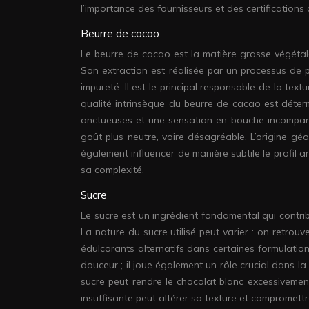
l’importance des fournisseurs et des certifications 
Beurre de cacao
Le beurre de cacao est la matière grasse végéta
Son extraction est réalisée par un processus de pr
impureté. Il est le principal responsable de la tex
qualité intrinsèque du beurre de cacao est déte
onctueuses et une sensation en bouche incomparab
goût plus neutre, voire désagréable. L’origine g
également influencer de manière subtile le profil 
sa complexité.
Sucre
Le sucre est un ingrédient fondamental qui contrib
La nature du sucre utilisé peut varier : on retrou
édulcorants alternatifs dans certaines formulation
douceur ; il joue également un rôle crucial dans la
sucre peut rendre le chocolat blanc excessivemen
insuffisante peut altérer sa texture et compromett