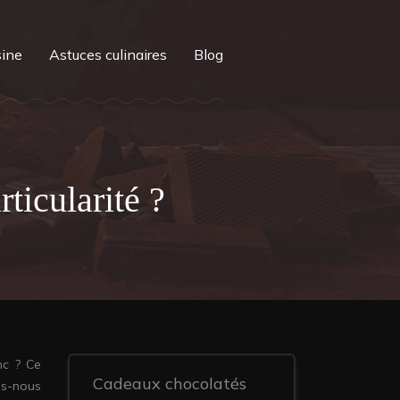
sine
Astuces culinaires
Blog
ticularité ?
nc ? Ce
Cadeaux chocolatés
ns-nous