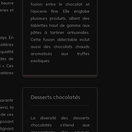
e beurre
fusion entre le chocolat et
eries et
l’épicerie fine. Elle englobe
plusieurs produits, allant des
tablettes haut de gamme aux
pâtes à tartiner artisanales.
ays. En
Cette fusion délectable inclut
atières
aussi des chocolats chauds
qualité
aromatisés aux truffes
ides de
exotiques.
 ». Ces
atières
Desserts chocolatés
arantir
ers), la
e de ces
La diversité des desserts
mposant
chocolatés s’étend aux
lignant