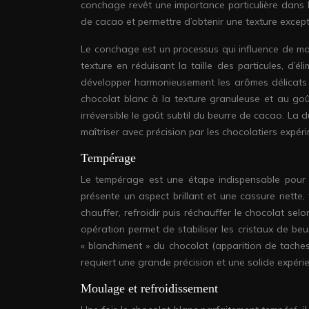
conchage revêt une importance particulière dans l
de cacao et permettre d’obtenir une texture exce
Le conchage est un processus qui influence de mani
texture en réduisant la taille des particules, d’é
développer harmonieusement les arômes délicats d
chocolat blanc à la texture granuleuse et au go
irréversible le goût subtil du beurre de cacao. L
maîtriser avec précision par les chocolatiers expér
Tempérage
Le tempérage est une étape indispensable pour a
présente un aspect brillant et une cassure nette
chauffer, refroidir puis réchauffer le chocolat se
opération permet de stabiliser les cristaux de be
« blanchiment » du chocolat (apparition de taches
requiert une grande précision et une solide expérie
Moulage et refroidissement