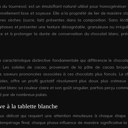
 du tournesol, est un émulsifiant naturel utilisé pour homogénéiser 
nellement lisse et soyeuse. Elle a la propriété de lier de manière st
es sèches (sucre, lait) présentes dans la composition. Sans lécith
 phases et présenter une texture désagréable, granuleuse ou irréguli
lance et à prolonger la durée de conservation du chocolat blanc, pré
 caractéristique distinctive fondamentale qui différencie le chocola
ux. Les solides de cacao, provenant de la pâte de cacao broyé
es saveurs prononcées associées à ces chocolats plus foncés. Le c
des, offre un profil gustatif résolument plus doux, plus crémeux 
at blanc sa couleur claire et son goût singulier, parfois perçu comm
ié par de nombreux palais.
ve à la tablette blanche
us délicat qui requiert une attention minutieuse à chaque étape.
tempérage final, chaque phase influence de manière significative la 