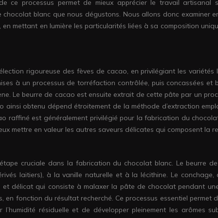
de ce processus permet de mieux apprécier le travail artisanal 
e chocolat blanc que nous dégustons. Nous allons donc examiner en
, en mettant en lumière les particularités liées à sa composition uniq
ection rigoureuse des fèves de cacao, en privilégiant les variétés l
mises à un processus de torréfaction contrôlée, puis concassées et 
ne. Le beurre de cacao est ensuite extrait de cette pâte par un pro
o ainsi obtenu dépend étroitement de la méthode d’extraction empl
ao raffiné est généralement privilégié pour la fabrication du chocola
eux mettre en valeur les autres saveurs délicates qui composent la re
étape cruciale dans la fabrication du chocolat blanc. Le beurre d
vés laitiers), à la vanille naturelle et à la lécithine. Le conchage, 
 et délicat qui consiste à malaxer la pâte de chocolat pendant un
s, en fonction du résultat recherché. Ce processus essentiel permet d
r l’humidité résiduelle et de développer pleinement les arômes subt