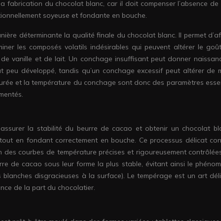
a fabrication du chocolat blanc, car il doit compenser l’absence de 
ptionnellement soyeuse et fondante en bouche.
ère déterminante la qualité finale du chocolat blanc. Il permet d’af
liminer les composés volatils indésirables qui peuvent altérer le goû
e vanille et de lait. Un conchage insuffisant peut donner naissan
ût peu développé, tandis qu’un conchage excessif peut altérer de 
a durée et la température du conchage sont donc des paramètres essen
imentés.
ssurer la stabilité du beurre de cacao et obtenir un chocolat bl
, tout en fondant correctement en bouche. Ce processus délicat con
lon des courbes de température précises et rigoureusement contrôlées
urre de cacao sous leur forme la plus stable, évitant ainsi le phéno
 blanches disgracieuses à la surface). Le tempérage est un art déli
nce de la part du chocolatier.