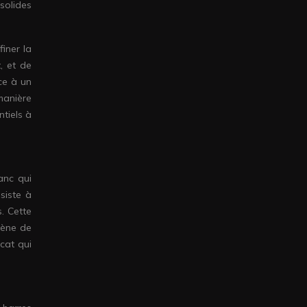
solides
finer la
t, et de
ce à un
manière
tiels à
anc qui
siste à
. Cette
mène de
cat qui