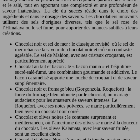
et le salé, tout en apportant une complexité et une profondeur de
saveur inattendues. La clé du succès réside dans le choix des
ingrédients et dans le dosage des saveurs. Les chocolatiers innovants
utilisent des sels d’origines diverses, tels que le sel rose de
l’Himalaya ou le sel fumé, pour apporter des nuances subtiles à leurs
créations.
Chocolat noir et sel de mer : le classique revisité, où le sel de
mer rehausse la saveur du chocolat noir et crée un contraste
agréable. Le sel de Maldon, avec ses cristaux croquants, est
particulièrement apprécié.
Chocolat au lait et bacon : le « bacon mania » et l’équilibre
sucré-salé-fumé, une combinaison gourmande et addictive. Le
bacon caramélisé apporte une touche de croquant et de saveur
supplémentaire.
Chocolat noir et fromage bleu (Gorgonzola, Roquefort) : la
force du fromage bleu adoucie par le chocolat, un mariage
audacieux pour les amateurs de saveurs intenses. Le
Roquefort, avec ses notes poivrées, se marie particulièrement
bien avec un chocolat noir corsé.
Chocolat et olives noires : le contraste surprenant et
méditerranéen, où l’amertume des olives se marie à la douceur
du chocolat. Les olives Kalamata, avec leur saveur fruitée,
sont un excellent choix.
Chocolat et algues Nori : l’umami et la touche marine, une