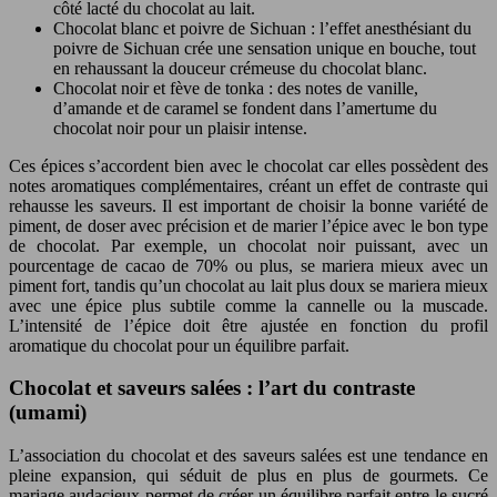
côté lacté du chocolat au lait.
Chocolat blanc et poivre de Sichuan : l’effet anesthésiant du
poivre de Sichuan crée une sensation unique en bouche, tout
en rehaussant la douceur crémeuse du chocolat blanc.
Chocolat noir et fève de tonka : des notes de vanille,
d’amande et de caramel se fondent dans l’amertume du
chocolat noir pour un plaisir intense.
Ces épices s’accordent bien avec le chocolat car elles possèdent des
notes aromatiques complémentaires, créant un effet de contraste qui
rehausse les saveurs. Il est important de choisir la bonne variété de
piment, de doser avec précision et de marier l’épice avec le bon type
de chocolat. Par exemple, un chocolat noir puissant, avec un
pourcentage de cacao de 70% ou plus, se mariera mieux avec un
piment fort, tandis qu’un chocolat au lait plus doux se mariera mieux
avec une épice plus subtile comme la cannelle ou la muscade.
L’intensité de l’épice doit être ajustée en fonction du profil
aromatique du chocolat pour un équilibre parfait.
Chocolat et saveurs salées : l’art du contraste
(umami)
L’association du chocolat et des saveurs salées est une tendance en
pleine expansion, qui séduit de plus en plus de gourmets. Ce
mariage audacieux permet de créer un équilibre parfait entre le sucré