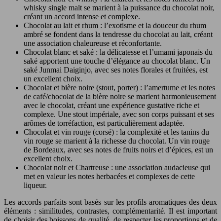
whisky single malt se marient à la puissance du chocolat noir,
créant un accord intense et complexe.
Chocolat au lait et rhum : l’exotisme et la douceur du rhum
ambré se fondent dans la tendresse du chocolat au lait, créant
une association chaleureuse et réconfortante.
Chocolat blanc et saké : la délicatesse et l’umami japonais du
saké apportent une touche d’élégance au chocolat blanc. Un
saké Junmai Daiginjo, avec ses notes florales et fruitées, est
un excellent choix.
Chocolat et bière noire (stout, porter) : l’amertume et les notes
de café/chocolat de la bière noire se marient harmonieusement
avec le chocolat, créant une expérience gustative riche et
complexe. Une stout impériale, avec son corps puissant et ses
arômes de torréfaction, est particulièrement adaptée.
Chocolat et vin rouge (corsé) : la complexité et les tanins du
vin rouge se marient à la richesse du chocolat. Un vin rouge
de Bordeaux, avec ses notes de fruits noirs et d’épices, est un
excellent choix.
Chocolat noir et Chartreuse : une association audacieuse qui
met en valeur les notes herbacées et complexes de cette
liqueur.
Les accords parfaits sont basés sur les profils aromatiques des deux
éléments : similitudes, contrastes, complémentarité. Il est important
de choisir des boissons de qualité, de respecter les proportions et de