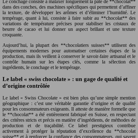
Le conchage consiste à malaxer longuement la pâte de **chocolat**
dans des conches, des machines spécifiques qui permettent d’affiner
la texture, de développer les arômes et d’éliminer l’humidité. Le
tempérage, quant à lui, consiste à faire subir au **chocolat** des
variations de température précises pour stabiliser les cristaux de
beurre de cacao et lui donner un aspect brillant et une texture
croquante.
Aujourd’hui, la plupart des **chocolatiers suisses** utilisent des
équipements modernes pour automatiser certaines étapes de la
production, mais ils veillent à conserver le savoir-faire artisanal et le
contrôle humain sur les étapes clés, comme la sélection des
ingrédients, le conchage et le tempérage.
Le label « swiss chocolate » : un gage de qualité et
d’origine contrôlée
Le label « Swiss Chocolate » est bien plus qu’une simple mention
géographique : c’est une véritable garantie d’origine et de qualité
pour les consommateurs exigeants. Il atteste de manière formelle que
le **chocolat** a été entièrement fabriqué en Suisse, en respectant
des critères stricts et précis en matière d’ingrédients, de méthodes de
production et de traçabilité. Ce label prestigieux contribue
activement à protéger la réputation d’excellence du **chocolat
suisse** et à renforcer la confiance des consommateurs, qui savent