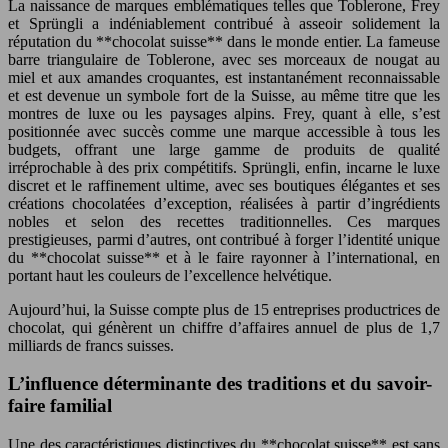
La naissance de marques emblématiques telles que Toblerone, Frey
et Sprüngli a indéniablement contribué à asseoir solidement la
réputation du **chocolat suisse** dans le monde entier. La fameuse
barre triangulaire de Toblerone, avec ses morceaux de nougat au
miel et aux amandes croquantes, est instantanément reconnaissable
et est devenue un symbole fort de la Suisse, au même titre que les
montres de luxe ou les paysages alpins. Frey, quant à elle, s’est
positionnée avec succès comme une marque accessible à tous les
budgets, offrant une large gamme de produits de qualité
irréprochable à des prix compétitifs. Sprüngli, enfin, incarne le luxe
discret et le raffinement ultime, avec ses boutiques élégantes et ses
créations chocolatées d’exception, réalisées à partir d’ingrédients
nobles et selon des recettes traditionnelles. Ces marques
prestigieuses, parmi d’autres, ont contribué à forger l’identité unique
du **chocolat suisse** et à le faire rayonner à l’international, en
portant haut les couleurs de l’excellence helvétique.
Aujourd’hui, la Suisse compte plus de 15 entreprises productrices de
chocolat, qui génèrent un chiffre d’affaires annuel de plus de 1,7
milliards de francs suisses.
L’influence déterminante des traditions et du savoir-
faire familial
Une des caractéristiques distinctives du **chocolat suisse** est sans