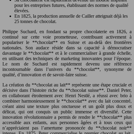
pour les entreprises futures, établissant des normes de qualité
élevées.
En 1825, la production annuelle de Cailler atteignait déjà les
25 tonnes de chocolat.
Philippe Suchard, en fondant sa propre chocolaterie en 1826, a
continué sur cette voie prometteuse, contribuant activement à
populariser le **chocolat** en Suisse et au-delà des frontières
nationales. Son audace réside dans sa capacité à démocratiser
davantage le **chocolat** et à le commercialiser à grande échelle,
en utilisant des techniques de marketing innovantes pour l’époque.
Le nom de Suchard est rapidement devenu une référence
incontournable dans l’univers du **chocolat**, synonyme de
qualité, d’innovation et de savoir-faire suisse.
La création du **chocolat au lait** représente une étape cruciale et
décisive dans l’histoire riche du **chocolat suisse**. Daniel Peter,
en collaborant étroitement avec Henri Nestlé, a réussi avec brio à
combiner harmonieusement le **chocolat** avec du lait concentré,
créant ainsi une texture plus onctueuse et un goût plus doux et
délicat, qui ont conquis un public immense et diversifié. Cette
innovation révolutionnaire a permis de rendre le **chocolat** plus
accessible aux enfants, aux personnes âgées et à tous ceux qui
n’appréciaient pas l’amertume prononcée du **chocolat noir**
intense. En 1875, Peter commercialise le premier chocolat au lait.