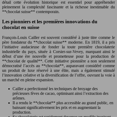
détail cette évolution historique est essentiel pour appréhender
pleinement la complexité fascinante et la richesse inestimable du
**chocolat suisse** contemporain.
Les pionniers et les premières innovations du
chocolat en suisse
François-Louis Cailler est souvent considéré à juste titre comme le
père fondateur du **chocolat suisse** moderne. En 1819, il a pris
l’initiative audacieuse de fonder la toute première chocolaterie
industrielle du pays, située à Corsier-sur-Vevey, marquant ainsi le
début d’une ère nouvelle et prometteuse pour la production de
**chocolat de qualité**. Cette initiative pionnière a non seulement
démocratisé l’accès au **chocolat**, auparavant considéré comme
un produit de luxe réservé à une élite, mais a également stimulé
l’innovation créative et la diversification de l’offre, ouvrant la voie à
un marché en pleine expansion.
Cailler a perfectionné les techniques de broyage des
précieuses fèves de cacao, optimisant ainsi l’extraction des
arômes.
Il a rendu le **chocolat** plus accessible au grand public, en
baissant significativement les prix et en augmentant la
production.
Sa chocolaterie est rapidement devenue un modèle inspirant