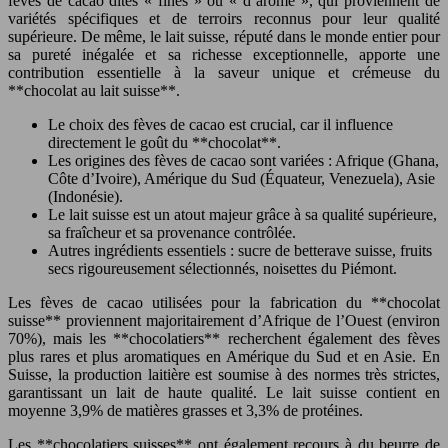
fèves de cacao dites « fines » ou « d’arôme », qui proviennent de
variétés spécifiques et de terroirs reconnus pour leur qualité
supérieure. De même, le lait suisse, réputé dans le monde entier pour
sa pureté inégalée et sa richesse exceptionnelle, apporte une
contribution essentielle à la saveur unique et crémeuse du
**chocolat au lait suisse**.
Le choix des fèves de cacao est crucial, car il influence
directement le goût du **chocolat**.
Les origines des fèves de cacao sont variées : Afrique (Ghana,
Côte d’Ivoire), Amérique du Sud (Équateur, Venezuela), Asie
(Indonésie).
Le lait suisse est un atout majeur grâce à sa qualité supérieure,
sa fraîcheur et sa provenance contrôlée.
Autres ingrédients essentiels : sucre de betterave suisse, fruits
secs rigoureusement sélectionnés, noisettes du Piémont.
Les fèves de cacao utilisées pour la fabrication du **chocolat
suisse** proviennent majoritairement d’Afrique de l’Ouest (environ
70%), mais les **chocolatiers** recherchent également des fèves
plus rares et plus aromatiques en Amérique du Sud et en Asie. En
Suisse, la production laitière est soumise à des normes très strictes,
garantissant un lait de haute qualité. Le lait suisse contient en
moyenne 3,9% de matières grasses et 3,3% de protéines.
Les **chocolatiers suisses** ont également recours à du beurre de